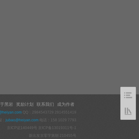
于黑岩
奖励计划
联系我们
成为作者
@heiyan.com
QQ：2984543729 2814551419
报：
jubao@heiyan.com
电话：158 1029 7793
京ICP证140449号
京ICP备13019311号-1
新出发京零字第朝 210455号