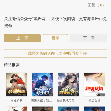
回复（
0
）
关注微信公众号“黑岩网”，方便下次阅读，更有海量岩币免
费领！
上一章
目录
下一章
下载黑岩阅读APP，红包赠币奖不停
精品推荐
巅峰奶爸
满级大佬：我竟然回了新手村
知道我地位后，前妻悔哭了
超级女婿