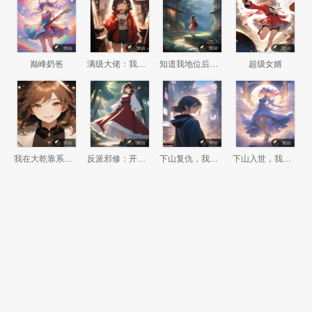
巅峰奶爸
满级大佬：我竟然回了新手村
知道我地位后，前妻悔哭了
超级女婿
我在大乾靠系统偷偷无敌
反派邪修：开局我是瘸腿老头
下山复仇，我是世间最后的龙王
下山入世，我的手段能通神