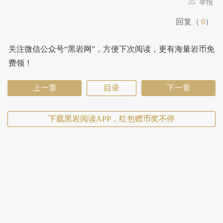
举报
回复（
0
）
关注微信公众号“黑岩网”，方便下次阅读，更有海量岩币免
费领！
上一章
目录
下一章
下载黑岩阅读APP，红包赠币奖不停