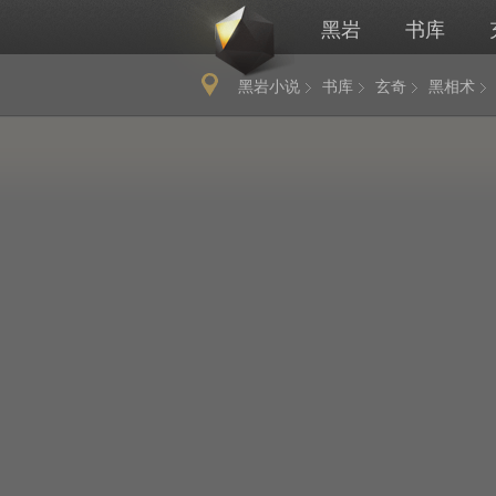
黑岩
书库
黑岩小说
书库
玄奇
黑相术