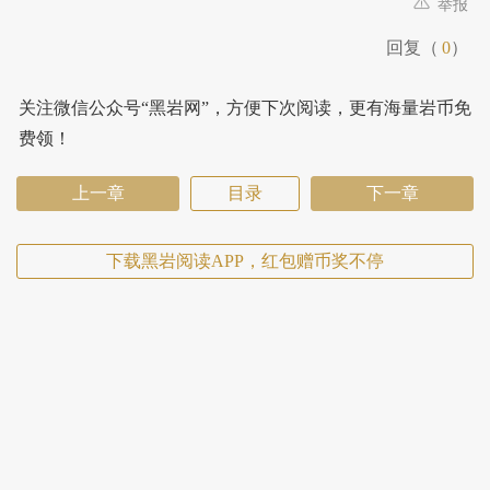
举报
回复（
0
）
关注微信公众号“黑岩网”，方便下次阅读，更有海量岩币免
费领！
上一章
目录
下一章
下载黑岩阅读APP，红包赠币奖不停