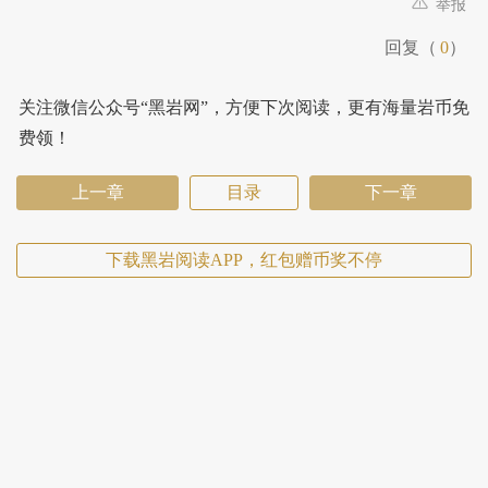
举报
回复（
0
）
关注微信公众号“黑岩网”，方便下次阅读，更有海量岩币免
费领！
上一章
目录
下一章
下载黑岩阅读APP，红包赠币奖不停