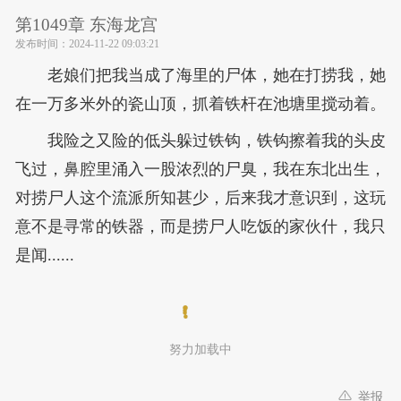
第1049章 东海龙宫
发布时间：
2024-11-22 09:03:21
老娘们把我当成了海里的尸体，她在打捞我，她
在一万多米外的瓷山顶，抓着铁杆在池塘里搅动着。
我险之又险的低头躲过铁钩，铁钩擦着我的头皮
飞过，鼻腔里涌入一股浓烈的尸臭，我在东北出生，
对捞尸人这个流派所知甚少，后来我才意识到，这玩
意不是寻常的铁器，而是捞尸人吃饭的家伙什，我只
是闻......
努力加载中
举报