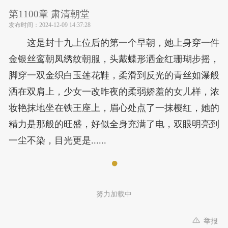
第1100章 肃清朝堂
发布时间：
2024-12-09 14:37:28
这是封十九上位后的第一个早朝，她上身穿一件
金银丝鸾朝凤绣纹朝服，头戴蝶形洒金红珊瑚步摇，
脚穿一双金织白玉莲花鞋，柔滑到反光的青丝如瀑般
洒在双肩上，少女一改昨夜的柔弱娇羞的女儿样，浓
妆艳抹地坐在铁王座上，眉心处点了一抹樱红，她的
精力是那般的旺盛，好似全身充满了电，双眼明亮到
一尘不染，目光更是......
努力加载中
举报