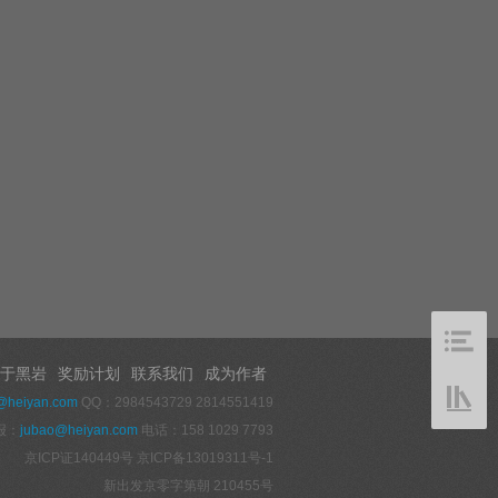
于黑岩
奖励计划
联系我们
成为作者
@heiyan.com
QQ：2984543729 2814551419
报：
jubao@heiyan.com
电话：158 1029 7793
京ICP证140449号
京ICP备13019311号-1
新出发京零字第朝 210455号