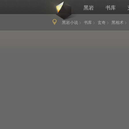
黑岩
书库
黑岩小说
书库
玄奇
黑相术