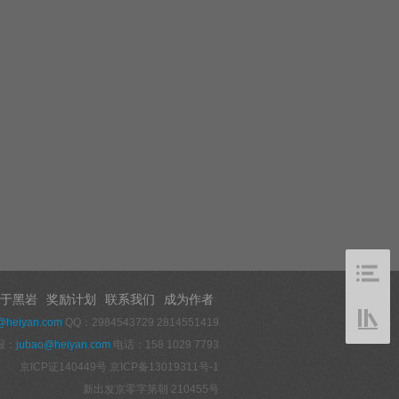
于黑岩
奖励计划
联系我们
成为作者
@heiyan.com
QQ：2984543729 2814551419
报：
jubao@heiyan.com
电话：158 1029 7793
京ICP证140449号
京ICP备13019311号-1
新出发京零字第朝 210455号