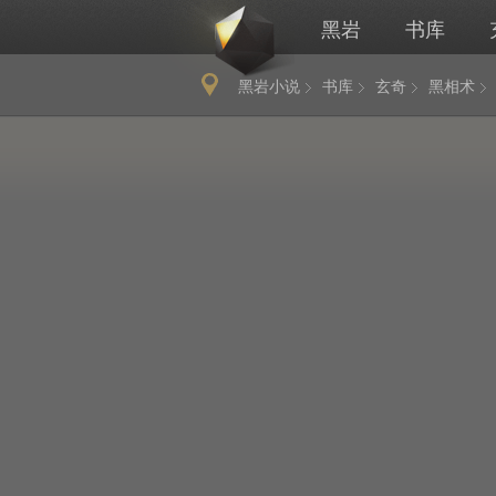
黑岩
书库
黑岩小说
书库
玄奇
黑相术