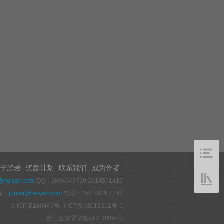
于黑岩
奖励计划
联系我们
成为作者
@heiyan.com
QQ：2984543729 2814551419
报：
jubao@heiyan.com
电话：158 1029 7793
京ICP证140449号
京ICP备13019311号-1
新出发京零字第朝 210455号