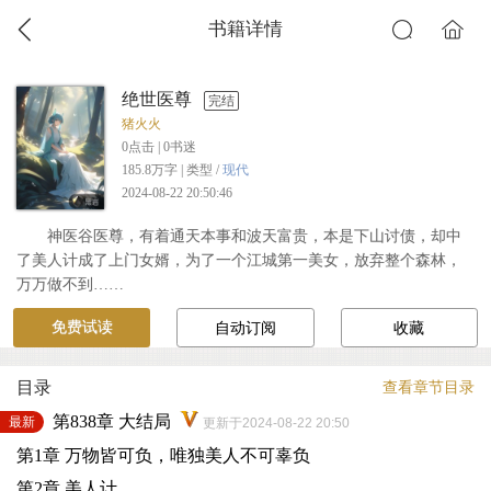
书籍详情
绝世医尊
完结
猪火火
0
点击 |
0
书迷
185.8万字 | 类型 /
现代
2024-08-22 20:50:46
神医谷医尊，有着通天本事和波天富贵，本是下山讨债，却中
了美人计成了上门女婿，为了一个江城第一美女，放弃整个森林，
万万做不到……
免费试读
自动订阅
收藏
目录
查看章节目录
第838章 大结局
最新
更新于2024-08-22 20:50
第1章 万物皆可负，唯独美人不可辜负
第2章 美人计