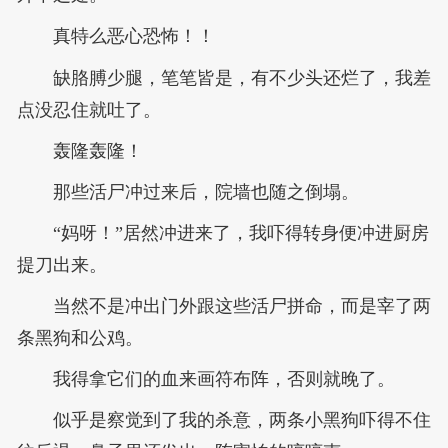
真特么恶心恐怖！！
缺胳膊少腿，笔笔皆是，有不少头还烂了，我差
点没忍住就吐了。
轰隆轰隆！
那些活尸冲过来后，院墙也随之倒塌。
“妈呀！”居然冲进来了，我吓得转身便冲进厨房
提刀出来。
当然不是冲出门外跟这些活尸拼命，而是宰了两
条黑狗和公鸡。
我得拿它们的血来画符布阵，否则就晚了。
似乎是察觉到了我的杀意，两条小黑狗吓得不住