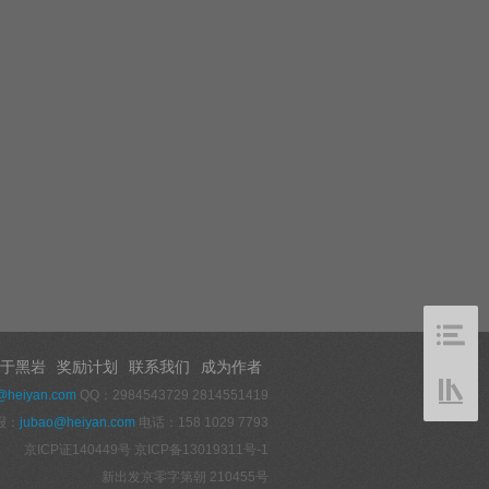
于黑岩
奖励计划
联系我们
成为作者
@heiyan.com
QQ：2984543729 2814551419
报：
jubao@heiyan.com
电话：158 1029 7793
京ICP证140449号
京ICP备13019311号-1
新出发京零字第朝 210455号