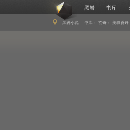
黑岩
书库
黑岩小说
书库
玄奇
美狐香丹