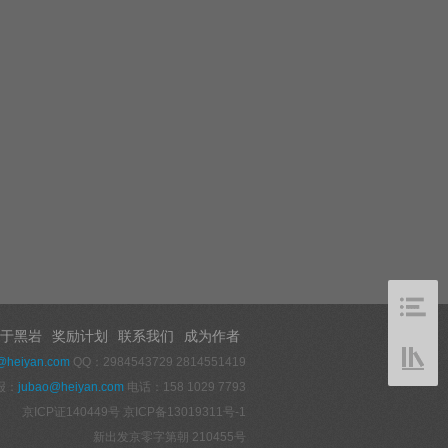
于黑岩
奖励计划
联系我们
成为作者
@heiyan.com
QQ：2984543729 2814551419
报：
jubao@heiyan.com
电话：158 1029 7793
京ICP证140449号
京ICP备13019311号-1
新出发京零字第朝 210455号