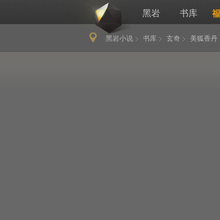
黑岩
书库
黑岩小说
书库
玄奇
美狐香丹