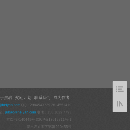
于黑岩
奖励计划
联系我们
成为作者
@heiyan.com
QQ：2984543729 2814551419
报：
jubao@heiyan.com
电话：158 1029 7793
京ICP证140449号
京ICP备13019311号-1
新出发京零字第朝 210455号