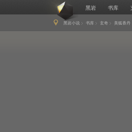
黑岩
书库
黑岩小说
书库
玄奇
美狐香丹