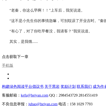
“老秦，你这么早啊！！”上车后，我笑说道。
“这不是小先生你的事情急嘛，可别耽误了开业吉时。”秦
“有心了，对了你吃早餐没，我请客？”我笑说道。
其实，是我饿......
点击获取下一章
手机版
构建绿色阅读平台倡议书
关于黑岩
奖励计划
联系我们
成为作
客服邮箱：
kefu@heiyan.com
QQ：2984543729 2814551419
不良信息举报：
jubao@heiyan.com
电话：158 1029 7793