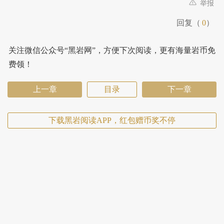
举报
回复（
0
）
关注微信公众号“黑岩网”，方便下次阅读，更有海量岩币免
费领！
上一章
目录
下一章
下载黑岩阅读APP，红包赠币奖不停