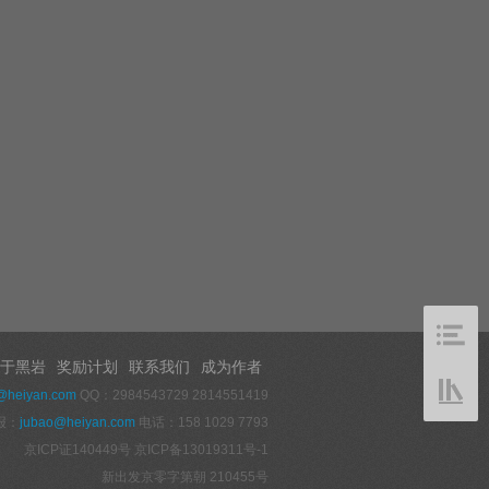
于黑岩
奖励计划
联系我们
成为作者
@heiyan.com
QQ：2984543729 2814551419
报：
jubao@heiyan.com
电话：158 1029 7793
京ICP证140449号
京ICP备13019311号-1
新出发京零字第朝 210455号