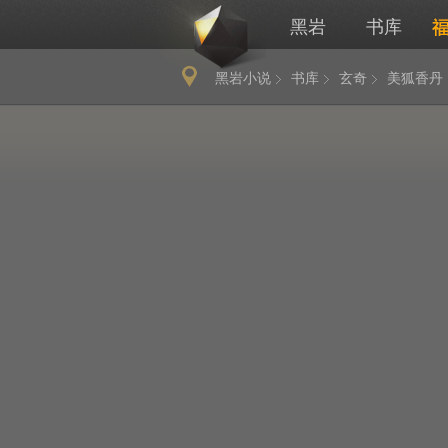
黑岩
书库
黑岩小说
书库
玄奇
美狐香丹