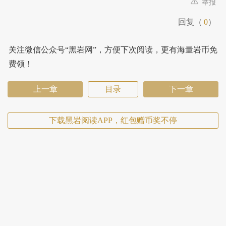
举报
回复（
0
）
关注微信公众号“黑岩网”，方便下次阅读，更有海量岩币免
费领！
上一章
目录
下一章
下载黑岩阅读APP，红包赠币奖不停