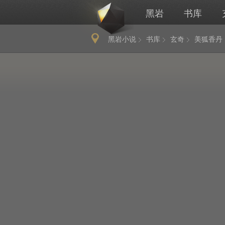
黑岩
书库
黑岩小说
书库
玄奇
美狐香丹