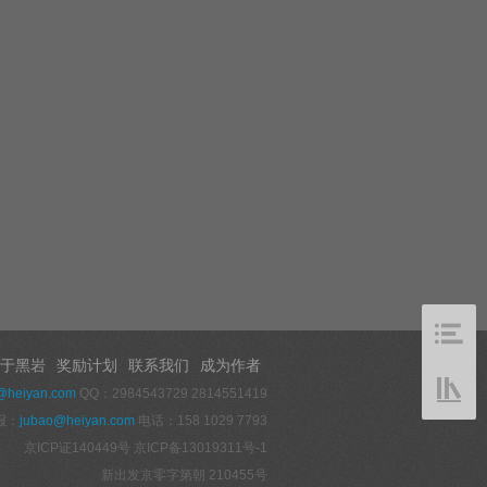
于黑岩
奖励计划
联系我们
成为作者
@heiyan.com
QQ：2984543729 2814551419
报：
jubao@heiyan.com
电话：158 1029 7793
京ICP证140449号
京ICP备13019311号-1
新出发京零字第朝 210455号