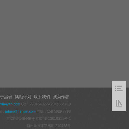
于黑岩
奖励计划
联系我们
成为作者
@heiyan.com
QQ：2984543729 2814551419
报：
jubao@heiyan.com
电话：158 1029 7793
京ICP证140449号
京ICP备13019311号-1
新出发京零字第朝 210455号