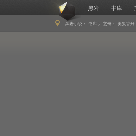
黑岩
书库
黑岩小说
书库
玄奇
美狐香丹