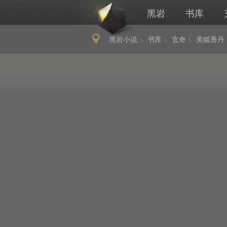
黑岩
书库
黑岩小说
书库
玄奇
美狐香丹