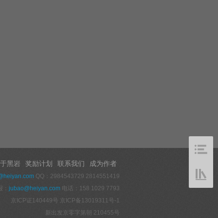
于黑岩
奖励计划
联系我们
成为作者
@heiyan.com
QQ：2984543729 2814551419
报：
jubao@heiyan.com
电话：158 1029 7793
京ICP证140449号
京ICP备13019311号-1
新出发京零字第朝 210455号