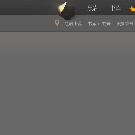
黑岩
书库
黑岩小说
书库
玄奇
美狐香丹