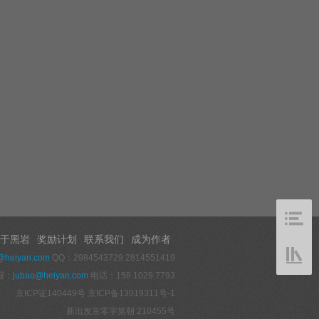
于黑岩
奖励计划
联系我们
成为作者
@heiyan.com
QQ：2984543729 2814551419
报：
jubao@heiyan.com
电话：158 1029 7793
京ICP证140449号
京ICP备13019311号-1
新出发京零字第朝 210455号