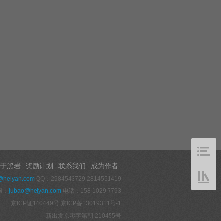
于黑岩
奖励计划
联系我们
成为作者
@heiyan.com
QQ：2984543729 2814551419
报：
jubao@heiyan.com
电话：158 1029 7793
京ICP证140449号
京ICP备13019311号-1
新出发京零字第朝 210455号