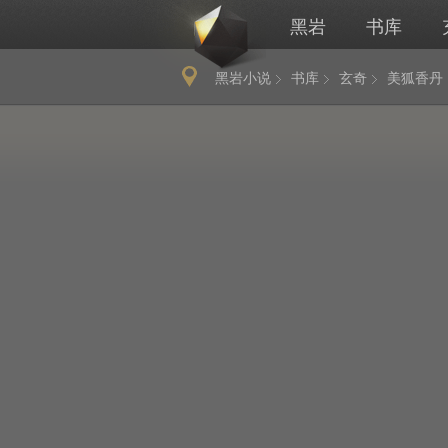
黑岩
书库
黑岩小说
书库
玄奇
美狐香丹