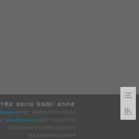
于黑岩
奖励计划
联系我们
成为作者
@heiyan.com
QQ：2984543729 2814551419
报：
jubao@heiyan.com
电话：158 1029 7793
京ICP证140449号
京ICP备13019311号-1
新出发京零字第朝 210455号