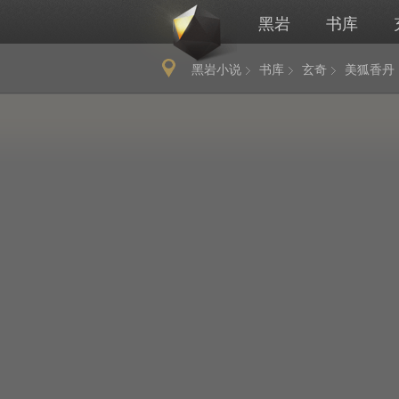
黑岩
书库
黑岩小说
书库
玄奇
美狐香丹