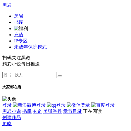
黑岩
黑岩
书库
充值
IP专区
未成年保护模式
扫码关注黑叔
精彩小说每日推送
大家都在看
登录
黑岩小说
书库
玄奇
美狐香丹
章节目录
正在阅读
创建作品
忽略