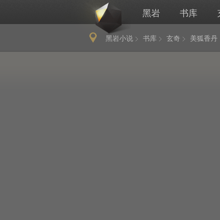
黑岩
书库
黑岩小说
书库
玄奇
美狐香丹