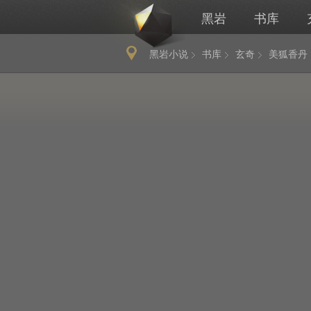
黑岩
书库
黑岩小说
书库
玄奇
美狐香丹