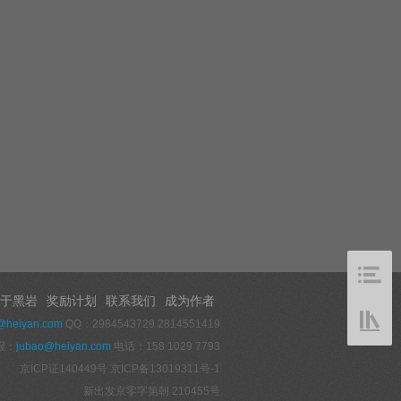
于黑岩
奖励计划
联系我们
成为作者
@heiyan.com
QQ：2984543729 2814551419
报：
jubao@heiyan.com
电话：158 1029 7793
京ICP证140449号
京ICP备13019311号-1
新出发京零字第朝 210455号