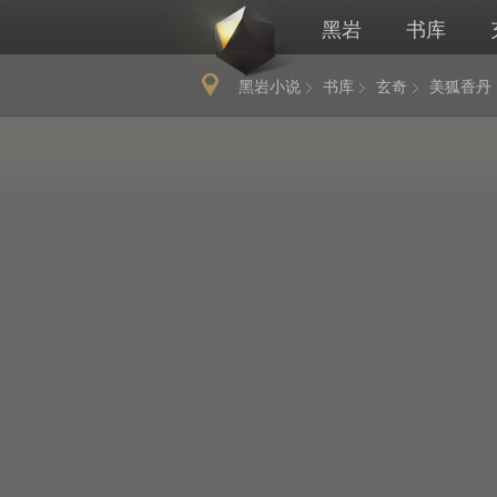
黑岩
书库
黑岩小说
书库
玄奇
美狐香丹