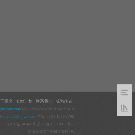
于黑岩
奖励计划
联系我们
成为作者
@heiyan.com
QQ：2984543729 2814551419
报：
jubao@heiyan.com
电话：158 1029 7793
京ICP证140449号
京ICP备13019311号-1
新出发京零字第朝 210455号