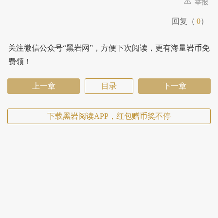
举报
回复（
0
）
关注微信公众号“黑岩网”，方便下次阅读，更有海量岩币免
费领！
上一章
目录
下一章
下载黑岩阅读APP，红包赠币奖不停