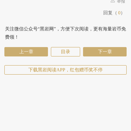
举报
回复（
0
）
关注微信公众号“黑岩网”，方便下次阅读，更有海量岩币免
费领！
上一章
目录
下一章
下载黑岩阅读APP，红包赠币奖不停