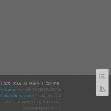
于黑岩
奖励计划
联系我们
成为作者
@heiyan.com
QQ：2984543729 2814551419
报：
jubao@heiyan.com
电话：158 1029 7793
京ICP证140449号
京ICP备13019311号-1
新出发京零字第朝 210455号