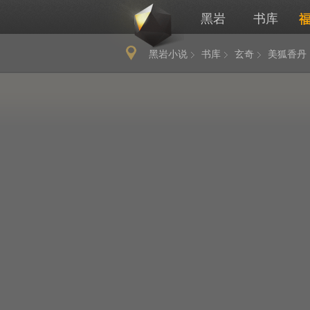
黑岩
书库
黑岩小说
书库
玄奇
美狐香丹