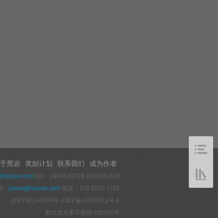
于黑岩
奖励计划
联系我们
成为作者
@heiyan.com
QQ：2984543729 2814551419
报：
jubao@heiyan.com
电话：158 1029 7793
京ICP证140449号
京ICP备13019311号-1
新出发京零字第朝 210455号