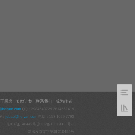
于黑岩
奖励计划
联系我们
成为作者
@heiyan.com
QQ：2984543729 2814551419
报：
jubao@heiyan.com
电话：158 1029 7793
京ICP证140449号
京ICP备13019311号-1
新出发京零字第朝 210455号