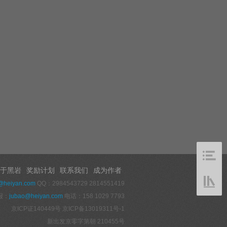
于黑岩
奖励计划
联系我们
成为作者
@heiyan.com
QQ：2984543729 2814551419
报：
jubao@heiyan.com
电话：158 1029 7793
京ICP证140449号
京ICP备13019311号-1
新出发京零字第朝 210455号