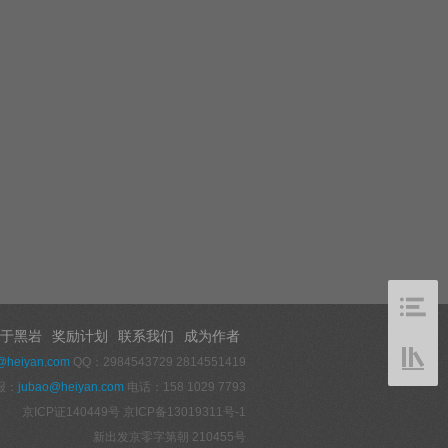
于黑岩
奖励计划
联系我们
成为作者
@heiyan.com
QQ：2984543729 2814551419
报：
jubao@heiyan.com
电话：158 1029 7793
京ICP证140449号
京ICP备13019311号-1
新出发京零字第朝 210455号