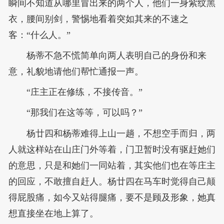
瞬间不知道从哪里冒出来的两个人，他们一身紫纹黑
衣，腰间别剑，警惕地看着突如其来的不速之
客：“什么人。”
杨蒂不急不慌简单向两人表明自己的身份和来
意，礼貌地请他们帮忙通报一声。
“庄主正在修练，不接传音。”
“那我们在这等等，可以吗？”
杨廿四和杨蒂难得上山一趟，不想空手而归，两
人就这样站在山庄门外等着，门卫暂时没有驱赶她们
的意思，只是和她们一同站着，其实他们也在等庄主
的回应，不敢擅自赶人。杨廿四在马车时觉得自己颠
得屁股痛，如今又站得腿痛，要不是顾及形象，她真
想直接坐在地上算了。