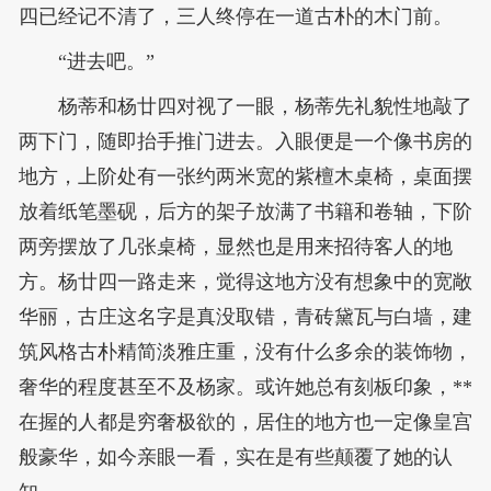
四已经记不清了，三人终停在一道古朴的木门前。
“进去吧。”
杨蒂和杨廿四对视了一眼，杨蒂先礼貌性地敲了
两下门，随即抬手推门进去。入眼便是一个像书房的
地方，上阶处有一张约两米宽的紫檀木桌椅，桌面摆
放着纸笔墨砚，后方的架子放满了书籍和卷轴，下阶
两旁摆放了几张桌椅，显然也是用来招待客人的地
方。杨廿四一路走来，觉得这地方没有想象中的宽敞
华丽，古庄这名字是真没取错，青砖黛瓦与白墙，建
筑风格古朴精简淡雅庄重，没有什么多余的装饰物，
奢华的程度甚至不及杨家。或许她总有刻板印象，**
在握的人都是穷奢极欲的，居住的地方也一定像皇宫
般豪华，如今亲眼一看，实在是有些颠覆了她的认