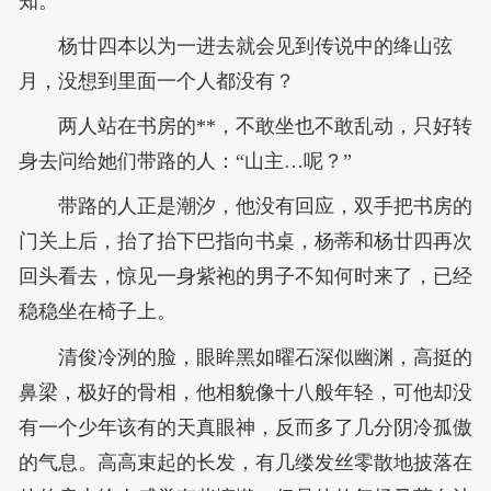
知。
杨廿四本以为一进去就会见到传说中的绛山弦
月，没想到里面一个人都没有？
两人站在书房的**，不敢坐也不敢乱动，只好转
身去问给她们带路的人：“山主…呢？”
带路的人正是潮汐，他没有回应，双手把书房的
门关上后，抬了抬下巴指向书桌，杨蒂和杨廿四再次
回头看去，惊见一身紫袍的男子不知何时来了，已经
稳稳坐在椅子上。
清俊冷洌的脸，眼眸黑如曜石深似幽渊，高挺的
鼻梁，极好的骨相，他相貌像十八般年轻，可他却没
有一个少年该有的天真眼神，反而多了几分阴冷孤傲
的气息。高高束起的长发，有几缕发丝零散地披落在