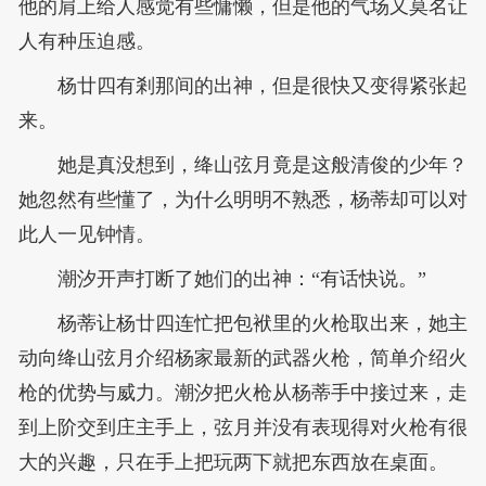
他的肩上给人感觉有些慵懒，但是他的气场又莫名让
人有种压迫感。
杨廿四有剎那间的出神，但是很快又变得紧张起
来。
她是真没想到，绛山弦月竟是这般清俊的少年？
她忽然有些懂了，为什么明明不熟悉，杨蒂却可以对
此人一见钟情。
潮汐开声打断了她们的出神：“有话快说。”
杨蒂让杨廿四连忙把包袱里的火枪取出来，她主
动向绛山弦月介绍杨家最新的武器火枪，简单介绍火
枪的优势与威力。潮汐把火枪从杨蒂手中接过来，走
到上阶交到庄主手上，弦月并没有表现得对火枪有很
大的兴趣，只在手上把玩两下就把东西放在桌面。