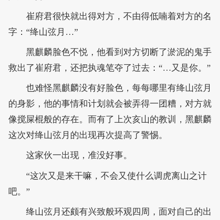
崔府君很快就出得对方，不由得低喃着对方的名
字：“绛山弦月…”
黑麒麟脸色不悦，他看到对方切断了淤泥的鬼手
救出了崔府君，还把执魂笔夺了过去：“…又是你。”
也难怪黑麒麟没有好脸色，每每哪里有绛山弦月
的身影，他的事情和计划就会被弄得一团糟，对方就
像搅屎棍般的存在。而有了上次亥山的教训，黑麒麟
这次对绛山弦月的出现再次提高了警惕。
这家伙一出现，准没好事。
“这次又是来干嘛，不会又使什么调虎离山之计
吧。”
绛山弦月还颇有兴致般环观四周，面对自己的出