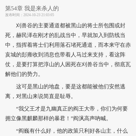
第54章 我是来杀人的
发布时间：
2024-10-23 21:03:05
刈兽谷的主要通道都被黑山的将士所包围或封
死，赫民泽在刚才的乱战当中，早就加入到防线当
中，指挥着将士们利用落石堵死通道，而本来守在赤
亥城的彭雍收到消息也带着人马过来支持，看这阵
仗，是要打算把淳山的人困死在刈兽谷当中，彻底瓦
解他们的势力。
这可是黑山的地盘，要是这都能被他们安然逃
离，对黑山来说简直是耻辱。
“我父王才是九幽真正的阎王大帝，你们为何要
拥立像黑麒麟那样的暴君！”阎沨高声吶喊。
“阎巍有什么好，他的政策只利好各山主，什么