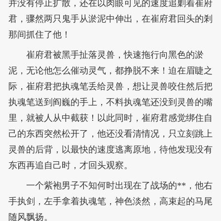
并没有停止扩散，还在以肉眼可见的速度追剿着崔府
君，骤然两只鬼手从淤泥中伸出，在崔府君回头的剎
那间抓住了他！
崔府君被黑手扯落灵兽，快速拖行向黑色的淤
泥，无论他怎么催动灵气，都挣脱不来！迫在眉睫之
际，崔府君把执魂笔丢给灵兽，想让灵兽咬住然后把
执魂笔送到阎巍的手上，不料执魂笔还没到灵兽的嘴
里，就被人从中截获！以此同时，崔府君感觉绑住自
己的东西突然松开了，他还没看清情况，只立刻跳上
灵兽的后背，以最快的速度逃离原地，待他发现没有
东西再追自己时，才回头观察。
一个紫袍男子不知何时出现在了战场的**，他右
手执剑，左手拿着执魂笔，神色淡然，高束起的马尾
随风飘扬。