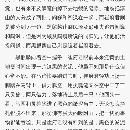
觉，也有来不及躲避的掉下去地裂的缝隙。地裂把淳
山的人分成了两批，阎巍和阎沨在一起，而崔府君则
是被分到另一边。黑麒麟让赫民泽及彭雍去追击阎巍
和阎沨，但是因为顾及阎巍所说的同归咒，让他们活
捉阎巍，而黑麒麟自己则是追着崔府君去。
黑麒麟向着空中握拳，崔府君眼前本来泛黄的土
地霎时间出现一片漆黑的淤泥，他虽不知那是什么但
心觉不妙。在马蹄快要踏进去时，崔府君轻功上扬一
脚踏在马背上，借力腾空，用执魂笔又在空中画了三
只灵兽，两只借力，落地骑上最后一只！他回头一
看，马匹和灵兽陷进了黑色的淤泥当中，无论怎么挣
扎都脱不出来，那彷佛有强大的吸附力，把一切的事
物都能吞噬。只是崖府君没有料到的是，黑色的淤泥