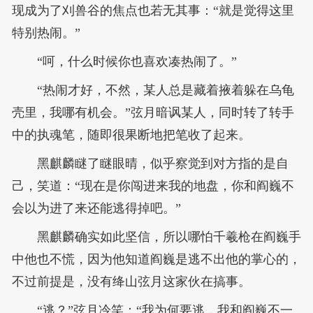
现成为了刈兽谷的焦点也若无其事：“就是觉得这里
特别热闹。”
“呵，什么时候你也喜欢凑热闹了。”
“热闹才好，不然，某人总是藏着掖着躲在乌龟
壳里，我哪有机会。”弦月暗讽某人，同时转了转手
中的执魂笔，随即很果断地把笔收了起来。
黑麒麟瞇了瞇眼晴，似乎察觉到对方指的是自
己，笑道：“现在是你闯进来我的地盘，你和阎巍不
会以为进了来还能逃得掉吧。”
黑麒麟确实如此坚信，所以哪怕千羲枪在阎巍手
中他也不慌，因为他知道阎巍是逃不出他的掌心的，
不过前提是，没有绛山弦月这家伙在搞事。
“逃？”弦月冷笑：“我为何要逃，我和阎巍不一