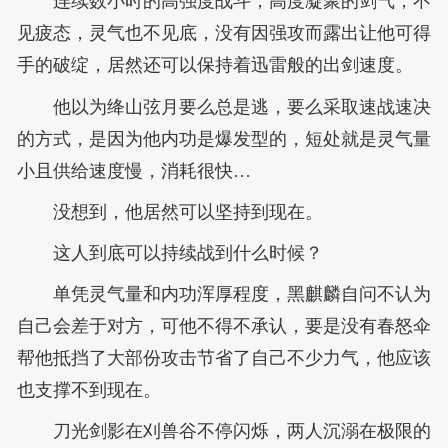
连续数小时的高强度战斗，高度凝聚的剑气，不
见疲态，灵气也不见底，没有因强攻而露出让他可得
手的破绽，居然还可以保持着迅雷般的出剑速度。
他以为绛山弦月要么总是逃，要么采取速战速决
的方式，是因为他内功是爆发型的，短处就是灵气量
小且供给速度慢，消耗很快…
没想到，他居然可以坚持到现在。
这人到底可以持续战到什么时候？
单凭灵气量和内功浑厚程度，黑麒麟自问不认为
自己会差于对方，可他不得不承认，要是没有春怒伞
帮他抵挡了大部份攻击节省了自己不少力气，他应该
也支撑不到现在。
刀光剑影在刈兽谷不停闪烁，两人沉溺在极限的