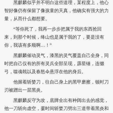
黑麒麟似乎并不明白这些道理，某程度上，他心
智好像仍有保留了像孩童的天真，他确实有强大的力
量，从而什么都想要。
“等你死了，我再一步步把属于我的东西抢回
来，到那个时候，绛山也是属于我的了，要是没有
你，我该有多顺啊…！”
黑麒麟催动灵气，漆黑的灵气覆盖自己全身，同
时把自己仅有的所有灵兵全部呈现，霹星锤，连缀
弓，噬魂戟以及春怒伞悬浮在他的身后。
他握着斩婪刀，往自己身上的黑甲磨擦，顿时刀
刃被蹭出一层黑炎。
黑麒麟反守为攻，底牌全出有种阔出去的感觉，
他一刀斩向虚空，霎时间斩婪刀劈出三道带着黑炎和