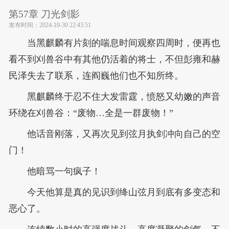
第57章 刀光剑影
发布时间：
2024-10-30 22:43:51
当黑麒麟有片刻的喘息时间观察四周时，便再也
看不到刈兽谷中有其他仍活着的将士，不但彭雍和赫
民泽失去了联系，连阎巍他们也不知所终。
黑麒麟终于忍不住大发雷霆，愤怒又幼嫩的声音
环绕在刈兽谷：“废物…全是一群废物！”
他话音刚落，又再次见到弦月执剑冲向自己的空
门！
他暗骂一句疯子！
今天他算是真的见识到绛山弦月到底有多变态和
恶心了。