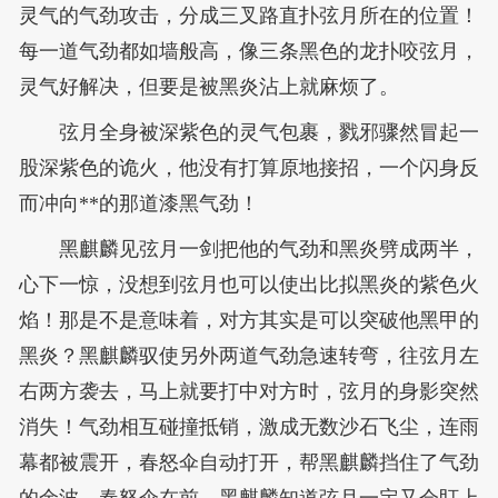
灵气的气劲攻击，分成三叉路直扑弦月所在的位置！
每一道气劲都如墙般高，像三条黑色的龙扑咬弦月，
灵气好解决，但要是被黑炎沾上就麻烦了。
弦月全身被深紫色的灵气包裹，戮邪骤然冒起一
股深紫色的诡火，他没有打算原地接招，一个闪身反
而冲向**的那道漆黑气劲！
黑麒麟见弦月一剑把他的气劲和黑炎劈成两半，
心下一惊，没想到弦月也可以使出比拟黑炎的紫色火
焰！那是不是意味着，对方其实是可以突破他黑甲的
黑炎？黑麒麟驭使另外两道气劲急速转弯，往弦月左
右两方袭去，马上就要打中对方时，弦月的身影突然
消失！气劲相互碰撞抵销，激成无数沙石飞尘，连雨
幕都被震开，春怒伞自动打开，帮黑麒麟挡住了气劲