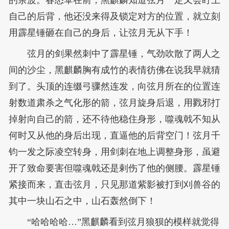
的余波。春怒伞在前，黑麒麟知道弦月一定又会盯上
自己的后背，他还没来得及锁定对方的位置，就立刻
用霹星锤砸在自己的身后，让弦月无从下手！
弦月的剑果然刺中了霹星锤，气劲吹散了两人之
间的沙尘，黑麒麟胸有成竹的表情彷佛在说我早就猜
到了。头顶的连缀弓骤然连发，向弦月所在的位置连
射数道肃杀之气化形的箭，弦月旋身后退，用戮邪打
掉射向自己的箭，还不待他稳住身形，噬魂戟不知从
何时又从他的身后出现，直逼他的后背空门！弦月千
钧一发之际凌空转身，用剑刺在地上调整身形，虽避
开了致命要害但噬魂戟还是剌伤了他的侧腰。霹星锤
紧接而来，直击弦月，只见那道紫影被打到刈兽谷的
其中一块山石之中，山石轰然倒下！
“哈哈哈哈…”黑麒麟看到弦月狼狈的模样就觉得