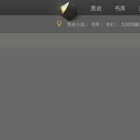
黑岩
书库
黑岩小说
书库
奇幻
九转归幽