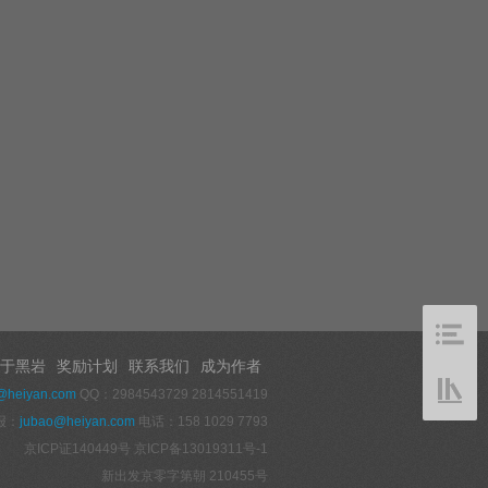
于黑岩
奖励计划
联系我们
成为作者
@heiyan.com
QQ：2984543729 2814551419
报：
jubao@heiyan.com
电话：158 1029 7793
京ICP证140449号
京ICP备13019311号-1
新出发京零字第朝 210455号