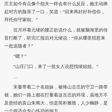
庄主如今有点像个怨夫一样会有什么反应，她主动捧
起对方的脸亲了一口，笑道：“回来再好好补偿你，
拜托你守家啦。”
弦月环着元绫的腰正欲说什么，就被脑海里的传
音打断了，听完汇报后对元绫说：“你从哪里招惹来
一批追随者？”
“嗯？”
“山庄门口，来了一批女人说想找绫姐姐。”
…
宋蔓带着二十名姐妹，被绛山古庄的守卫一路带
领，她们一路上都在打量着这古庄的环境，虽地方不
及曾经的亥山朱阁大，但是简朴雅致，人少幽静，是
一个很适合专心练功的地方。