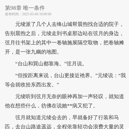
第98章 唯一条件
发布时间：
2025-03-04 18:00:00
元绫派了几个人去绛山城帮晨煦找合适的院子，
告别晨煦之后，元绫走到书桌那边站在弦月的身边，
弦月往书架上的其中一卷轴施展隔空取物，把卷轴摊
开，是一张九幽的地图。
“台山和巽山都靠海。”弦月说。
“但按距离来说，台山更接近衪界。”元绫说：“我
等会就收拾东西出发。”
元绫听到弦月无奈的眼神再加一声轻叹，就知道
他在想些什么，彷佛在说她**病又犯了。
弦月就知道元绫会去的，早就备好了行装和马
匹，去台山路途遥远，全程依靠轻功会浪费大量的灵