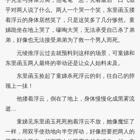
乎完全与身体分离，他奄奄一息，凭着最后一口气似
乎对两人说了什么。两人一个哭一个笑，东里函玉搂
着浮云的身体居然笑了，只是这笑多了几分惨然。童
娣跪坐在地上哭了，嚎啕大哭，无法承受自己杀了弟
弟，好像也无法接受弟弟为了救一个男人而死。
元绫推浮云过去就预料到这样的场景，可童娣和
东里函玉两人最终的举动还是让众人始料未及。
东里函玉捡起了童娣杀死浮云的剑，往自己的脖
颈上一抺！
他搂着浮云，倒在了地上，身体慢慢化成黑雾流
逝…
童娣见东里函玉死死抱着浮云不放，她像魔怔了
一样，用双手使劲地向半空挥动，好像想要把两人的