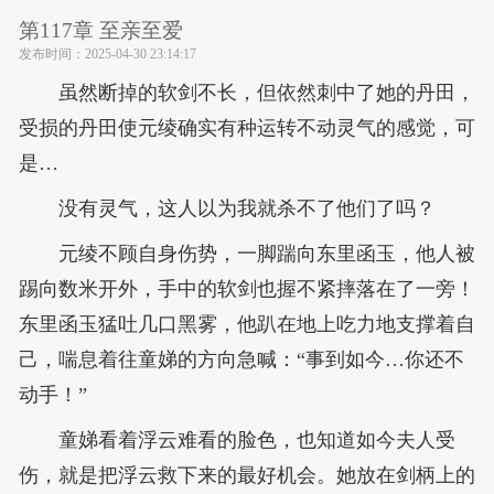
第117章 至亲至爱
发布时间：
2025-04-30 23:14:17
虽然断掉的软剑不长，但依然刺中了她的丹田，
受损的丹田使元绫确实有种运转不动灵气的感觉，可
是…
没有灵气，这人以为我就杀不了他们了吗？
元绫不顾自身伤势，一脚踹向东里函玉，他人被
踢向数米开外，手中的软剑也握不紧摔落在了一旁！
东里函玉猛吐几口黑雾，他趴在地上吃力地支撑着自
己，喘息着往童娣的方向急喊：“事到如今…你还不
动手！”
童娣看着浮云难看的脸色，也知道如今夫人受
伤，就是把浮云救下来的最好机会。她放在剑柄上的