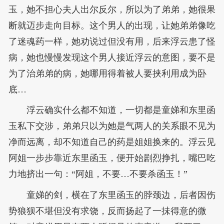
玉，她不担心夫人出尔反尔，所以为了弟弟，她很果
断就迈步走向目标。这个男人的出现，让她弟弟像吃
了迷魂药一样，她劝说过但没有用，后来浮云患了怪
病，她也慢慢发现这个男人接近浮云的意图，要不是
为了治弟弟的病，她哪用得着被人要挟利用成为卧
底…
浮云确实什么都不知道，一切都是童娣和东里函
玉私下交涉，弟弟只以为她是气两人的关系眼不见为
净而远离，却不知道自己的药是姐姐换来的。浮云见
阿姐一步步靠近东里函玉，便开始剧烈挣扎，嘴巴吃
力地挤出一句：“阿姐，不要…不要杀函玉！”
童娣的剑，横在了东里函玉的脖颈边，后者因伤
势狼狈不堪但没有求饶，反而扬起了一抺得意的微