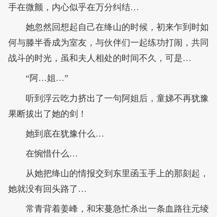
手在微颤，内心似乎在万分纠结…
她忽然回想起自己在绛山的时候，初来乍到时如
何与滕半香成为室友，与伙伴们一起练功打闹，共同
战斗的时光，虽和夫人相处的时间不久，可是…
“阿…姐…”
听到浮云吃力挤出了一句阿姐后，童娣不再犹豫
果断拔出了她的剑！
她到底在犹豫什么…
在惋惜什么…
从她把绛山的情报交到东里函玉手上的那刻起，
她就没有回头路了…
常青背着姜峰，和宋蔓急忙杀出一条血路往元绫