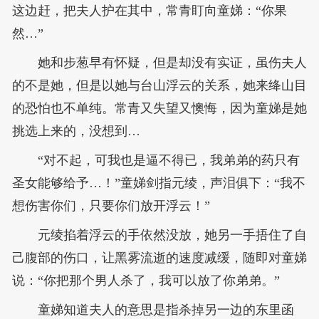
这边赶，把夫人护在其中，常青盯向童娣：“你果
然…”
她和步葱早有怀疑，但是却没有实证，虽伤夫人
的不是她，但是以她与台山浮云的关系，她来绛山目
的恐怕也不单纯。常青又失望又懊悔，因为童娣是她
挑选上来的，没想到…
“对不起，可我也是逼不得已，我弟弟的药只有
圣女能够给予…！”童娣剑指元绫，声泪俱下：“我不
想伤害你们，只要你们放开浮云！”
元绫掐着浮云的手依然没放，她另一手捂住了自
己腹部的伤口，让黑雾流逝的速度减缓，随即对童娣
说：“你把那个男人杀了，我可以放了你弟弟。”
童娣知道夫人的意思是指杀掉另一边的东里函