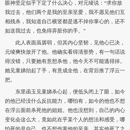
眼神坚定似乎下定了什么决心，对元绫说：“求你放
我过去，他们两个是我的至亲至爱，我不愿见他们互
相残杀，我知道自己横竖都是逃不掉你掌心的，还不
如送我过去，也免得弄脏你的手。”
此人表面虽孱弱，但其内心坚韧，见他心已决，
元绫爽快放开了他。他确实看得清形势，有一句话说
得没错，只要她有意想杀他，他今天不可能逃得掉。
她见童娣抬起了手，有意成全他，在背后推了浮云一
把。
东里函玉见童娣杀心起，便低头闭上了眼，如今
的他已经没什么反抗能力，哪怕有，如今的他也不想
在浮云面前杀死他的姐姐。他也没想到，自己的内心
变化会这么大，竟如此在乎某个人的想法和感受，哪
怕死的是自己，也不想伤害他的至亲。其实他死了之