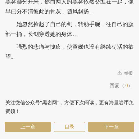
黑雾都分开来，然而两人的黑雾依然交缠在一起，像
早已分不清彼此的骨灰，随风飘扬…
她忽然捡起了自己的剑，转动手腕，往自己的腹
部一捅，长剑穿透她的身体…
强烈的悲痛与愧疚，使童娣也没有继续苟活的欲
望。
举报
回复（
0
）
关注微信公众号“黑岩网”，方便下次阅读，更有海量岩币免
费领！
上一章
目录
下一章