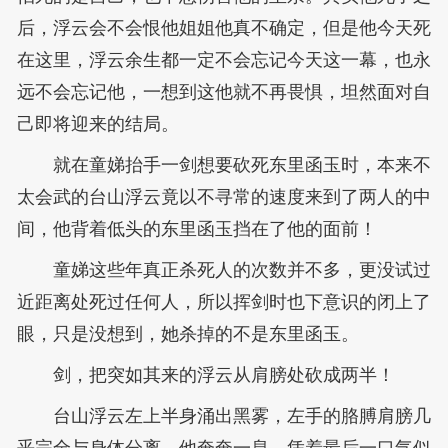
后，浮云会不会恨他姐姐他真不确定，但是他今天死
在这里，浮云余生都一定不会忘记今天这一幕，也永
远不会忘记他，一想到这他就不再畏惧，坦然面对自
己即将迎来的结局。
就在童娣抬手一剑想要砍死东里函玉时，本来不
太会武的台山浮云竟以不寻常的速度来到了两人的中
间，他背着低头的东里函玉挡在了他的面前！
童娣这些年真正杀死人的次数并不多，更没试过
近距离处死过任何人，所以挥剑时也下意识的闭上了
眼，只是没想到，她杀掉的不是东里函玉。
剑，把突如其来的浮云从肩膀处砍成两半！
台山浮云左上半身涌出黑雾，左手的胳膊肩膀几