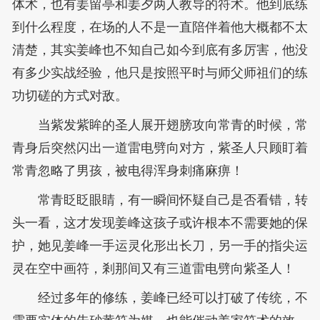
体术，也有姜留亭和姜夕两人教导的符术。他到底练
到什么程度，在场的人不是一直陪伴着他大概都不太
清楚，其实姜峰也不知自己如今到底有多厉害，他没
有多少实战经验，他只是按照平时与师父师祖们的练
功切磋的方式对敌。
当紫发紫眸的圣人展开翅膀攻向常青的时候，常
青身后突然闪出一道雷电劈向对方，紫圣人只顾盯着
常青忽略了男孩，被电得浑身刺痛麻痹！
常青眨眨眼睛，有一瞬间怀疑自己是否看错，转
头一看，这才发现姜峰这孩子或许根本不需要她的保
护，她见姜峰一手运灵化形出长刀，另一手的指尖运
灵在空中画符，剎那间又有三道雷电劈向紫圣人！
经过多年的修练，姜峰已经可以打破了传统，不