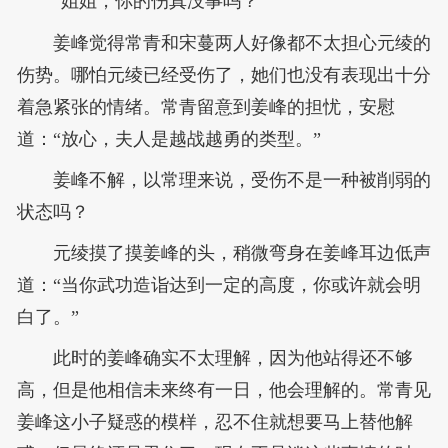
“姐姐，你的伤真没事吗？”
姜峰觉得常青和宋蔓两人好像都不太担心元绫的
伤势。哪怕元绫已经受伤了，她们也没有表现出十分
着急紧张的情绪。常青留意到姜峰的担忧，安慰
道：“放心，夫人是越战越勇的类型。”
姜峰不解，以常理来说，受伤不是一种被削弱的
状态吗？
元绫摸了摸姜峰的头，稍微弯身在姜峰耳边低声
道：“当你武功造诣达到一定的高度，你或许就会明
白了。”
此时的姜峰确实不太理解，因为他站得还不够
高，但是他相信未来终有一日，他会理解的。常青见
姜峰这小子疑惑的模样，忍不住就想要马上替他解