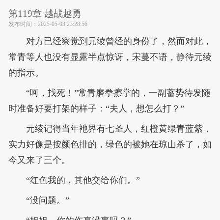
第119章 越战越勇
发布时间：
2025-05-03 23:28:56
对方已经察觉到元绫曾经的身份了，然而对此，
常青等人也没有显露半点惊讶，宋蔓不语，静待元绫
的指示。
“呵，找死！”常青磨拳擦掌的，一副蓄势待发随
时准备好要打架的样子：“夫人，想怎么打？”
元绫记得当年衪界有七圣人，红橙黄绿青蓝紫，
实力好像是按颜色排的，绿色的被她在琼山杀了，如
今又来了三个。
“红色我的，其他交给你们。”
“没问题。”