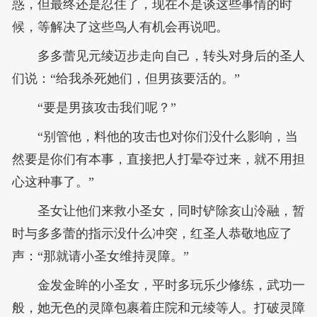
惑，但最终还是忍住了，现在不是谈这些事情的时
候，等解决了这些鸟人有机会再说吧。
多多蕾见元绫迈步走向自己，转头对身后的圣人
们说：“给我杀死她们，但男孩要活的。”
“要是男孩攻击我们呢？”
“别管他，料他的攻击也对你们没什么影响，当
然要是你们有本事，直接把人打晕夺过来，就不用担
心这种事了。”
圣女让他们来救小圣女，同时铲除亥山泠融，暂
时与多多蕾的指示没什么冲突，红圣人恭敬地应了
声：“那就请小圣女维持灵障。”
金发金眸的小圣女，平时多玩乐少修练，武功一
般，她无色的灵障包裹着庄院和元绫等人。打破灵障