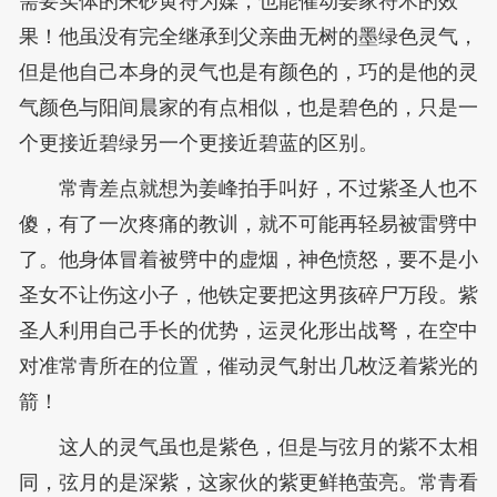
需要实体的朱砂黄符为媒，也能催动姜家符术的效
果！他虽没有完全继承到父亲曲无树的墨绿色灵气，
但是他自己本身的灵气也是有颜色的，巧的是他的灵
气颜色与阳间晨家的有点相似，也是碧色的，只是一
个更接近碧绿另一个更接近碧蓝的区别。
常青差点就想为姜峰拍手叫好，不过紫圣人也不
傻，有了一次疼痛的教训，就不可能再轻易被雷劈中
了。他身体冒着被劈中的虚烟，神色愤怒，要不是小
圣女不让伤这小子，他铁定要把这男孩碎尸万段。紫
圣人利用自己手长的优势，运灵化形出战弩，在空中
对准常青所在的位置，催动灵气射出几枚泛着紫光的
箭！
这人的灵气虽也是紫色，但是与弦月的紫不太相
同，弦月的是深紫，这家伙的紫更鲜艳萤亮。常青看