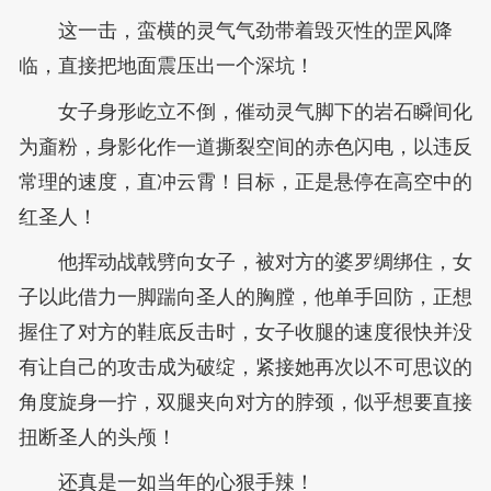
这一击，蛮横的灵气气劲带着毁灭性的罡风降
临，直接把地面震压出一个深坑！
女子身形屹立不倒，催动灵气脚下的岩石瞬间化
为齑粉，身影化作一道撕裂空间的赤色闪电，以违反
常理的速度，直冲云霄！目标，正是悬停在高空中的
红圣人！
他挥动战戟劈向女子，被对方的婆罗绸绑住，女
子以此借力一脚踹向圣人的胸膛，他单手回防，正想
握住了对方的鞋底反击时，女子收腿的速度很快并没
有让自己的攻击成为破绽，紧接她再次以不可思议的
角度旋身一拧，双腿夹向对方的脖颈，似乎想要直接
扭断圣人的头颅！
还真是一如当年的心狠手辣！