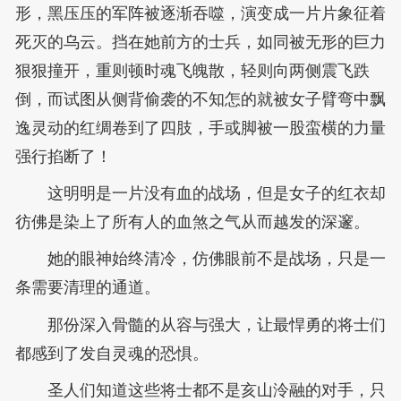
形，黑压压的军阵被逐渐吞噬，演变成一片片象征着
死灭的乌云。挡在她前方的士兵，如同被无形的巨力
狠狠撞开，重则顿时魂飞魄散，轻则向两侧震飞跌
倒，而试图从侧背偷袭的不知怎的就被女子臂弯中飘
逸灵动的红绸卷到了四肢，手或脚被一股蛮横的力量
强行掐断了！
这明明是一片没有血的战场，但是女子的红衣却
彷佛是染上了所有人的血煞之气从而越发的深邃。
她的眼神始终清冷，仿佛眼前不是战场，只是一
条需要清理的通道。
那份深入骨髓的从容与强大，让最悍勇的将士们
都感到了发自灵魂的恐惧。
圣人们知道这些将士都不是亥山泠融的对手，只