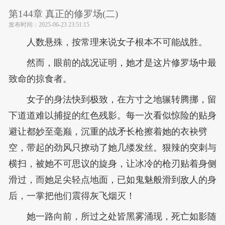
第144章 真正的修罗场(二)
发布时间：
2025-06-23 23:51:15
人数悬殊，按常理来说女子根本不可能战胜。
然而，眼前的战况证明，她才是这片修罗场中最
致命的掠食者。
女子的身法快到极致，在方寸之地辗转腾挪，留
下道道难以捕捉的红色残影。每一次看似惊险的贴身
避让都妙至毫巅，沉重的战矛长枪擦着她的衣袂劈
空，带起的劲风只撩动了她几缕发丝。狠辣的突刺与
横扫，被她不可思议的旋身，让冰冷的枪刃贴着身侧
滑过，而她足尖轻点地面，已如鬼魅般滑到敌人的身
后，一掌把他们震得灰飞烟灭！
她一路向前，所过之处皆黑雾涌现，死亡如影随