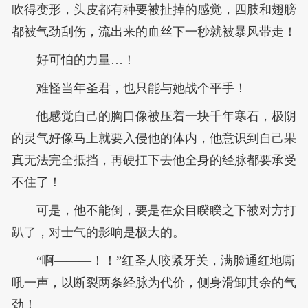
吹得变形，头皮都有种要被扯掉的感觉，四肢和翅膀
都被气劲刮伤，流出来的血丝下一秒就被暴风带走！
好可怕的力量…！
难怪当年圣君，也只能与她战个平手！
他感觉自己的胸口像被压着一块千年寒石，极阴
的灵气好像马上就要入侵他的体内，他意识到自己果
真无法完全抵挡，再硬扛下去他全身的经脉都要承受
不住了！
可是，他不能倒，要是在众目睽睽之下被对方打
趴了，对士气的影响是极大的。
“啊———！！”红圣人咬紧牙关，满脸通红地嘶
吼一声，以断裂两条经脉为代价，侧身滑卸其余的气
劲！