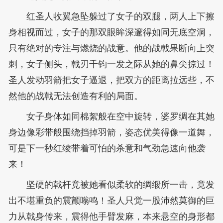
红圣人收翼急坠躲过了女子的双腿，两人上下擦
身相视而过，女子的那双眼眸深邃得如同无底空洞，
只有绝对的专注与燃烧的战意。他的战戟果断向上突
刺，女子侧头，戟刃千钧一发之际从她的鼻尖掠过！
圣人发动羽箭把女子逼退，把双方的距离拉远些，不
然他的战戟无法创造有利的局面。
女子身体如同棉絮般在空中旋转，婆罗绸在其她
身边像彩带般围绕挡掉羽箭，姿态优美得像一道舞，
可是下一秒红绫带着可怕的杀意和气劲急速向他袭
来！
坚硬的戟杆竟被她看似柔软的绸缎所一击，竟发
出不堪重负的震颤嗡鸣！圣人只觉一股沛然莫御的巨
力从戟身传来，震得他手臂发麻，本来悬空的身形都