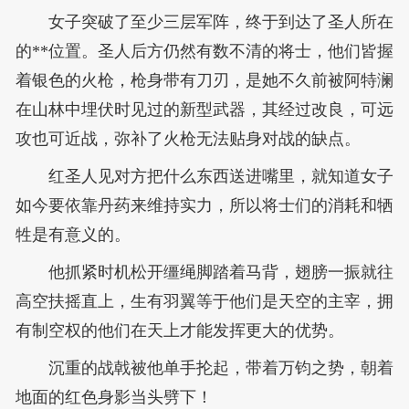
女子突破了至少三层军阵，终于到达了圣人所在
的**位置。圣人后方仍然有数不清的将士，他们皆握
着银色的火枪，枪身带有刀刃，是她不久前被阿特澜
在山林中埋伏时见过的新型武器，其经过改良，可远
攻也可近战，弥补了火枪无法贴身对战的缺点。
红圣人见对方把什么东西送进嘴里，就知道女子
如今要依靠丹药来维持实力，所以将士们的消耗和牺
牲是有意义的。
他抓紧时机松开缰绳脚踏着马背，翅膀一振就往
高空扶摇直上，生有羽翼等于他们是天空的主宰，拥
有制空权的他们在天上才能发挥更大的优势。
沉重的战戟被他单手抡起，带着万钧之势，朝着
地面的红色身影当头劈下！