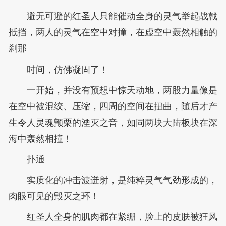
避无可避的红圣人只能催动全身的灵气举起战戟
抵挡，两人的灵气在空中对撞，在虚空中轰然相触的
刹那——
时间，仿佛凝固了！
一开始，并没有预想中惊天动地，两股力量像是
在空中被混绞、压缩，四周的空间在扭曲，随后才产
生令人灵魂颤栗的湮灭之音，如同两块大陆板块在深
海中轰然相撞！
扑通——
实质化的冲击波迸射，是纯粹灵气气劲形成的，
肉眼可见的毁灭之环！
红圣人全身的肌肉都在紧绷，脸上的皮肤被狂风