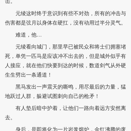
击。
元绫这时终于意识到有些不对劲，所有的冲击与
伤害都是弦月以身体在硬扛，没有动用过半分灵气。
难道，他…
元绫看向城门，那里早已被民众和将士们拥塞堵
死，单凭一匹马是应该冲不出去的，但是城外似乎有
人接应，就在他们快要到达的时候，数道剑气从外硬
生生劈出一条通道！
黑马发出一声震天的嘶鸣，用尽最后的力量，猛
地跃过人群，躲避试图刺向自己的枪矛！
有人垫后暗中护着，让他们一路向着远方安然离
去。
身后，是即将化为一片岩浆熔炉，金红沸腾的废