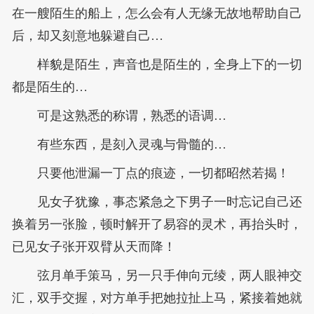
在一艘陌生的船上，怎么会有人无缘无故地帮助自己
后，却又刻意地躲避自己…
样貌是陌生，声音也是陌生的，全身上下的一切
都是陌生的…
可是这熟悉的称谓，熟悉的语调…
有些东西，是刻入灵魂与骨髓的…
只要他泄漏一丁点的痕迹，一切都昭然若揭！
见女子犹豫，事态紧急之下男子一时忘记自己还
换着另一张脸，顿时解开了易容的灵术，再抬头时，
已见女子张开双臂从天而降！
弦月单手策马，另一只手伸向元绫，两人眼神交
汇，双手交握，对方单手把她拉扯上马，紧接着她就