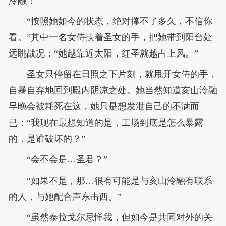
泠融！”
“按照她如今的状态，绝对撑不了多久，不信你
看。”其中一名女侍扶着圣女的手，把她带到阳台处
远眺战况：“她越靠近太阳，红圣就越占上风。”
圣女只停留在日照之下片刻，就甩开女侍的手，
自暴自弃地回到殿内阴凉之处。她当然知道亥山泠融
早晚会被耗死在这，她只是想发泄自己的不满而
已：“我现在最想知道的是，工场到底是怎么暴露
的，是谁破坏的？”
“会不会是…圣君？”
“如果不是，那…很有可能是与亥山泠融有联系
的人，与她配合声东击西。”
“虽然泰拉戈尔忌惮我，但如今是共同对外的关