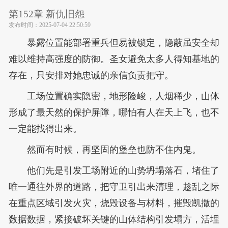
第152章 新仇旧怨
发布时间：
2025-07-04 22:50:59
暴露位置能部署重兵但易被锁定，隐蔽虽安全却
难以维持高强度的防御。圣女避免太多人得知基地的
存在，只安排对她忠诚的亲信负责把守。
工场位置确实隐密，地形险峻，人烟稀少，山体
形成了最天然的保护屏障，哪怕有人在天上飞，也不
一定能找得出来。
然而有时候，再坚固的堡垒也防不住内鬼。
他们先是引发工场附近的山势坍塌落石，堵住了
唯一通往外界的道路，把守卫引出来清理，趁乱之际
在重点区域引发火灾，烧毁设备与材料，摧毁凯撒的
数据数据，紧接破坏关键的山体结构引发塌方，活埋