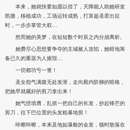
本来，她就快要如愿以偿了，天降能人助她研发
凯撒，移植成功，工场运转成熟，打算趁圣君出征
时，一步步掌管大权…
然而她的美梦，在短短数个时辰之内分崩离析。
她费尽心思想要争夺的主城被人攻陷，她暗地筹
备已久的重器为人摧毁…
一切都功亏一篑！
圣女怨气满腹无处发泄，走向殿内阶梯的暗格，
把她早就藏好的剪刀拿出来！
她气愤填膺，乱抓一把自己的长发，抄起锋芒的
剪刀，往下巴位置的头发粗暴地剪！
咔嚓咔嚓，本来及地如瀑般的金发，顿时散落在