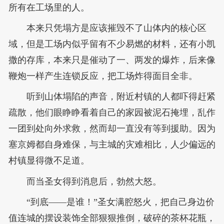
所有在工场里的人。
本来只凭塌方是应该摧毁不了山体内的核心区
域，但是工场内似乎留有不少易燃的材料，还有小凯
撒的存库，本来只是催动了一、两发的爆炸，后来像
鞭炮一样产生连锁反应，把工场炸得面目全非。
听到山体塌陷的声音，附近村镇的人都吓得赶紧
疏散，他们眼睁睁看着自己的家园被泥石掩埋，乱作
一团到处向外求救，然而却一直没有等到援助。因为
塞京姆都自身难保，与主城的灾难相比，人少偏远的
村镇显得微不足道。
而当圣女得到消息后，勃然大怒。
“到底——是谁！”圣女满腔怒火，把自己身边价
值连城的摆设装饰全部狠狠推倒，破碎的茶杯花瓶，