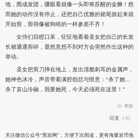
地，围成发团，骤眼看就像一头即将苏醒的金狮！然
而她的动作没有停止，还把自己优雅的裙尾掀起来就
开始剪，剪得像被狗啃的一样参差不齐！
女侍们目瞪口呆，怔怔地看着圣女把自己的长发
长裙通通剪碎，显然意想不到对方会突然作出这种的
举动。
圣女把剪刀摔在地上，发出清脆刺耳的金属声，
她神色冰冷，声音带着满腔怨忿与恨意：“杀了她…
杀了亥山泠融，我要她死，今天必须死在这里！”
举报
回复（
0
）
关注微信公众号“黑岩网”，方便下次阅读，更有海量岩币免