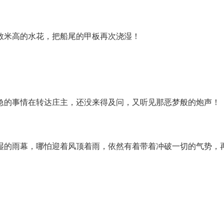
数米高的水花，把船尾的甲板再次浇湿！
急的事情在转达庄主，还没来得及问，又听见那恶梦般的炮声！
湿的雨幕，哪怕迎着风顶着雨，依然有着带着冲破一切的气势，