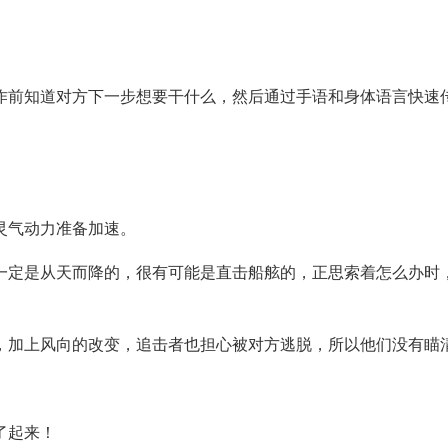
作前知道对方下一步想要干什么，然后通过手语和身体语言快速
灵气动力准备加速。
一定是从天而降的，很有可能是直击船舷的，正思索着怎么办时
，加上风向的改变，追击者也担心被对方逃脱，所以他们没有瞄
了起来！