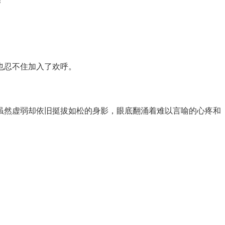
！
也忍不住加入了欢呼。
虽然虚弱却依旧挺拔如松的身影，眼底翻涌着难以言喻的心疼和