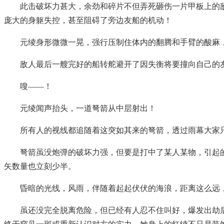
此击破坏力甚大，余劲和碎片不但弄死砸伤一片甲板上的
庞大的身躯失控，甚至阻碍了旁边友船的机动！
元绫身形微微一晃，强行压制住体内的翻腾和手臂的酸麻
敌人最后一艘完好的船转舵避开了因失衡将要撞向自己的
嗖——！
元绫闻声抬头，一道弩箭从中层射出！
所有人的视线都追随着这突如其来的弩箭，透过雨幕大家
弩箭虽没炮弹的破坏力强，但要是打中了某人某物，引起
矢数量也立刻少半。
昏暗的光线，风雨，伴随着起起伏伏的海浪，距离这么远
虽还没完全脱离危险，但已经有人忍不住叫好，爆发出劫