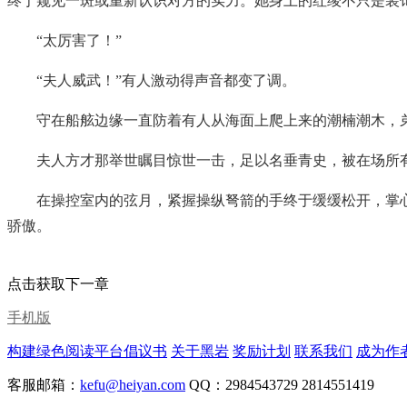
终于窥见一斑或重新认识对方的实力。她身上的红绫不只是装
“太厉害了！”
“夫人威武！”有人激动得声音都变了调。
守在船舷边缘一直防着有人从海面上爬上来的潮楠潮木，
夫人方才那举世瞩目惊世一击，足以名垂青史，被在场所
在操控室内的弦月，紧握操纵弩箭的手终于缓缓松开，掌
骄傲。
点击获取下一章
手机版
构建绿色阅读平台倡议书
关于黑岩
奖励计划
联系我们
成为作
客服邮箱：
kefu@heiyan.com
QQ：2984543729 2814551419