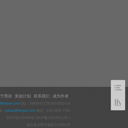
于黑岩
奖励计划
联系我们
成为作者
@heiyan.com
QQ：2984543729 2814551419
报：
jubao@heiyan.com
电话：158 1029 7793
京ICP证140449号
京ICP备13019311号-1
新出发京零字第朝 210455号