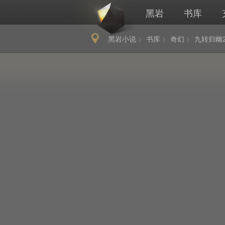
黑岩
书库
黑岩小说
书库
奇幻
九转归幽